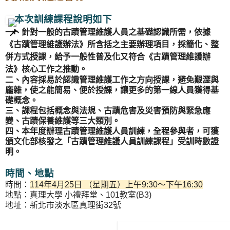
本次訓練課程說明如下
一、針對一般的古蹟管理維護人員之基礎認識所需，依據
《古蹟管理維護辦法》所含括之主要辦理項目，採簡化、整
併方式授課，給予一般性普及化又符合《古蹟管理維護辦
法》核心工作之推動。
二、內容採易於認識管理維護工作之方向授課，避免艱澀與
龐雜，使之能簡易、便於授課，讓更多的第一線人員獲得基
礎概念。
三、課程包括概念與法規、古蹟危害及災害預防與緊急應
變、古蹟保養維護等三大類別。
四、本年度辦理古蹟管理維護人員訓練，全程參與者，可獲
頒文化部核發之「古蹟管理維護人員訓練課程」受訓時數證
明。
時間、地點
時間：
114年4月25日 （星期五）上午9:30～下午16:30
地點：真理大學 小禮拜堂、101教室(B3)
地址：新北市淡水區真理街32號