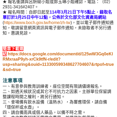
★ 報名後請與呂妍緹小姐或郭玉琳小姐確認，電話：（02）
2931-3416#2407。
★ 報名時間：自即日起至
114年3月21日下午5點止
，
錄取名
單訂於3月25日中午12點，公佈於文化部文化資產局網站
(
https://www.boch.gov.tw/home/zh-tw
)，並以電子郵件通知通
知，敬請留意網頁資訊與電子郵件通知，未錄取者不另行通
知，惠請見諒。
簡章下載連
結
https://docs.google.com/document/d/125wW3Gq0eKl
RMxraaP9yh-xrCk9tfN-r/edit?
usp=sharing&ouid=113300599348627704607&rtpof=true
&sd=true
注意事項
一、有意參與教育訓練者，座位空間有限請儘速報名。
二、如遇天候狀況或其它不可抗力之因素，主辦單位保留調
整課程時間之權利，將另行通知。
三、會場備有飲水設備（溫熱水），為響應環保，請自備
「環保杯或水壺」。
四、請自備雨具或個人藥品，以備不時之需。