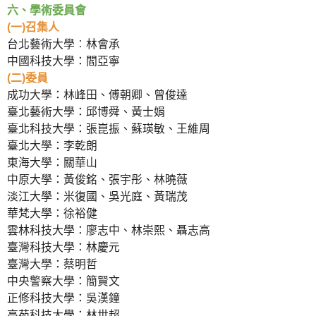
六、學術委員會
(一)召集人
台北藝術大學︰林會承
中國科技大學：閻亞寧
(二)委員
成功大學：林峰田、傅朝卿、曾俊達
臺北藝術大學：邱博舜、黃士娟
臺北科技大學：張崑振、蘇瑛敏、王維周
臺北大學：李乾朗
東海大學：關華山
中原大學：黃俊銘、張宇彤、林曉薇
淡江大學：米復國、吳光庭、黃瑞茂
華梵大學：徐裕健
雲林科技大學：廖志中、林崇熙、聶志高
臺灣科技大學：林慶元
臺灣大學：蔡明哲
中央警察大學：簡賢文
正修科技大學：吳漢鐘
高苑科技大學：林世超