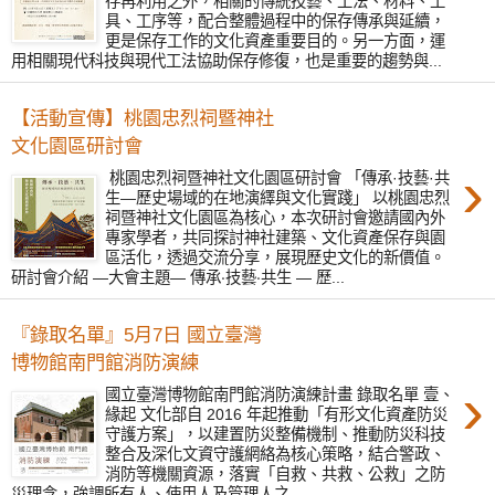
存再利用之外，相關的傳統技藝、工法、材料、工
具、工序等，配合整體過程中的保存傳承與延續，
更是保存工作的文化資產重要目的。另一方面，運
用相關現代科技與現代工法協助保存修復，也是重要的趨勢與...
【活動宣傳】桃園忠烈祠暨神社
文化園區研討會
›
桃園忠烈祠暨神社文化園區研討會 「傳承·技藝·共
生—歷史場域的在地演繹與文化實踐」 以桃園忠烈
祠暨神社文化園區為核心，本次研討會邀請國內外
專家學者，共同探討神社建築、文化資產保存與園
區活化，透過交流分享，展現歷史文化的新價值。
研討會介紹 —大會主題— 傳承‧技藝‧共生 — 歷...
『錄取名單』5月7日 國立臺灣
博物館南門館消防演練
›
國立臺灣博物館南門館消防演練計畫 錄取名單 壹、
緣起 文化部自 2016 年起推動「有形文化資產防災
守護方案」，以建置防災整備機制、推動防災科技
整合及深化文資守護網絡為核心策略，結合警政、
消防等機關資源，落實「自救、共救、公救」之防
災理念，強調所有人、使用人及管理人之...