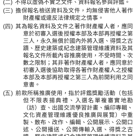
(二)
不得以虛偽不實之文件、資料報名參與評鑑。
(三)
擔保報名檢送資料及文件，均無侵害他人著作
財產權或違反法律規定之情事。
(四)
其為報名資料及文件之著作財產權人者，應同
意於初審入選後授權本部及本部再授權之第
三人，永久無償於國內外將入選、得獎之古
蹟、歷史建築或紀念建築管理維護資料及其
報名文件所載內容推廣使用，不受時間、次
數之限制；其非著作財產權人者，應同意於
初審入選後協助取得各著作財產權人之授權
本部及本部再授權之第三人為前開利用之同
意書。
(五)
前款所稱推廣使用，指於評鑑獎勵活動（包括
但不限表揚典禮、入選名單複審實地勘
（訪）查、出國交流學習計畫、編印專輯、
文化資產管理維護優良推廣與展覽）中重
製、散布、改作、編輯、公開展示、公開口
述、公開播送、公開傳輸入選、得獎之古