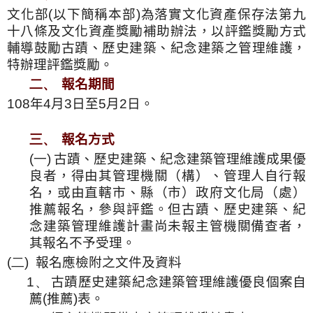
文化部
(
以下簡稱本部
)
為落實文化資產保存法第九
十八條及文化資產獎勵補助辦法，以評鑑獎勵方式
輔導鼓勵古蹟、歷史建築、紀念建築之管理維護，
特辦理評鑑獎勵。
二、
報名期間
108
年
4
月
3
日至
5
月
2
日。
三、
報名方式
(一)
古蹟、歷史建築、紀念建築管理維護成果優
良者，得由其管理機關（構）、管理人自行報
名，或由直轄市、縣（市）政府文化局（處）
推薦報名，參與評鑑。但古蹟、歷史建築、紀
念建築管理維護計畫尚未報主管機關備查者，
其報名不予受理。
(二)
報名應檢附之文件及資料
1、
古蹟歷史建築紀念建築管理維護優良個案自
薦
(
推薦
)
表。