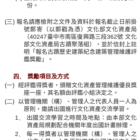
份。
(三)
報名請應檢附之文件及資料於報名截止日前掛
號郵寄（以郵戳為憑）文化部文化資產局
（
40247
臺中市南區復興路三段
362
號 文化
部文化資產局古蹟聚落組），並於信封上註
明「報名古蹟歷史建築紀念建築管理維護評
鑑獎勵」。
四、
獎勵項目及方式
(一)
經評鑑得獎者，頒贈文化資產管理維護優良獎
座一座，其名額由評鑑小組決定之。
(二)
以管理機關（構）、管理人之代表人員一人為
原則，邀請出國進行文化資產交流學習。
1、
出國交流學習之時間及地點：由本部文化
資產局規劃配合機關年度出國計畫辦理。
2、
每一得獎者以管理機關（構）、管理人之