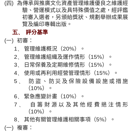
(四)
為傳承與推廣文化資產管理維護優良之維護經
驗、營運模式以及具特殊價值之處，經評鑑
初審入選者，另頒給獎狀、規劃舉辦成果展
覽及編印專輯出版。
五、
評分基準
(一)
初審：
1、
管理維護概況（
20%
）。
2、
管理維護組織及運作情形（
15%
）。
3、
日常保養及定期維修情形（
15%
）。
4、
使用或再利用經營管理情形（
15%
）。
5、
防盜、防災及保險設備設施或措施
（
10%
）。
6、
緊急應變計畫（
10%
）。
7、
自籌財源以及其他經費挹注情形
（
10%
）。
8、
其他有關管理維護相關事項（
5%
）。
(一)
複審：