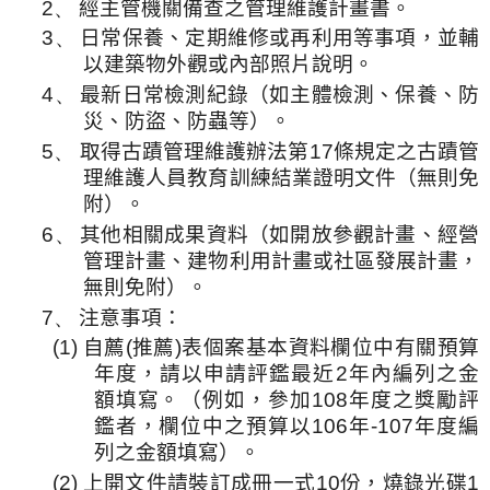
2、
經主管機關備查之管理維護計畫書。
3、
日常保養、定期維修或再利用等事項，並輔
以建築物外觀或內部照片說明。
4、
最新日常檢測紀錄（如主體檢測、保養、防
災、防盜、防蟲等）。
5、
取得古蹟管理維護辦法第
17
條規定之古蹟管
理維護人員教育訓練結業證明文件（無則免
附）。
6、
其他相關成果資料（如開放參觀計畫、經營
管理計畫、建物利用計畫或社區發展計畫，
無則免附）。
7、
注意事項：
(1)
自薦
(
推薦
)
表個案基本資料欄位中有關預算
年度，請以申請評鑑最近
2
年內編列之金
額填寫。（例如，參加
108
年度之獎勵評
鑑者，欄位中之預算以
106
年
-107
年度編
列之金額填寫）。
(2)
上開文件請裝訂成冊一式
10
份，燒錄光碟
1