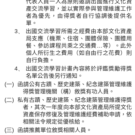
代表人員一人為原則邀請出國進行文化資
產交流學習，並以實際參與管理維護工作
者為優先，由得獎者自行協調後提供名
單。
3、
出國交流學習所需之經費由本部文化資產
局支應（機票、住宿、團體保險、團體用
餐、參訪課程共乘之交通費
…
等）。此外
個人所衍生之費用（如自由行之花費）則
自行負擔。
4、
出國交流學習計畫內容將於評鑑獎勵得獎
名單公告後另行通知。
(一)
函請公有古蹟、歷史建築、紀念建築管理維護
得獎管理機關（構）敘獎有功人員。
(二)
私有古蹟、歷史建築、紀念建築管理維護得獎
者，其次一年度向本部文化資產局所提文化
資產保存修復及管理維護經費補助申請，依
相關法令規定從優核給。
(三)
函請推薦單位敘獎相關人員。