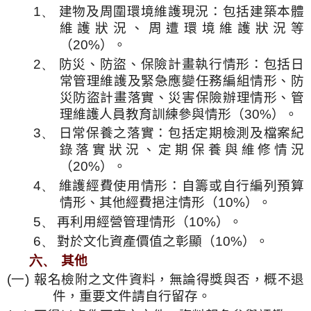
1、
建物及周圍環境維護現況：包括建築本體
維護狀況、周遭環境維護狀況等
（
20%
）。
2、
防災、防盜、保險計畫執行情形：包括日
常管理維護及緊急應變任務編組情形、防
災防盜計畫落實、災害保險辦理情形、管
理維護人員教育訓練參與情形（
30%
）。
3、
日常保養之落實：包括定期檢測及檔案紀
錄落實狀況、定期保養與維修情況
（
20%
）。
4、
維護經費使用情形：自籌或自行編列預算
情形、其他經費挹注情形（
10%
）。
5、
再利用經營管理情形（
10%
）。
6、
對於文化資產價值之彰顯（
10%
）。
六、
其他
(一)
報名檢附之文件資料，無論得獎與否，概不退
件，重要文件請自行留存。