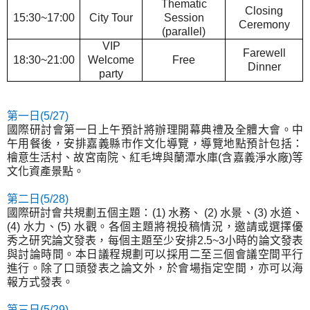
Thematic
Closing
15:30~17:00
City Tour
Session
Ceremony
(parallel)
VIP
Farewell
18:30~21:00
Welcome
Free
Dinner
party
第一日
(5/27)
國際研討會第一日上午預計將辦理開幕典禮及全體大會。中
午用餐後，安排嘉義縣市作文化導覽，導覽地點預計包括：
檜意生活村、故宮南院、紅毛埤與蘭潭水庫
(
含嘉義淨水廠
)
等
文化資產景點。
第二日
(5/28)
國際研討會共規劃五個主題：
(1)
水務、
(2)
水景、
(3)
水道、
(4)
水力、
(5)
水觀。各個主題將視投稿情況，邀請或選擇優
秀之研究論文發表，每個主題至少安排
2.5~3
小時的論文發表
與討論時間。本日議程規劃可以採用二至三個會議空間平行
進行。除了口頭發表之論文外，於會場指定空間，亦可以海
報方式發表。
第三日
(5/29)