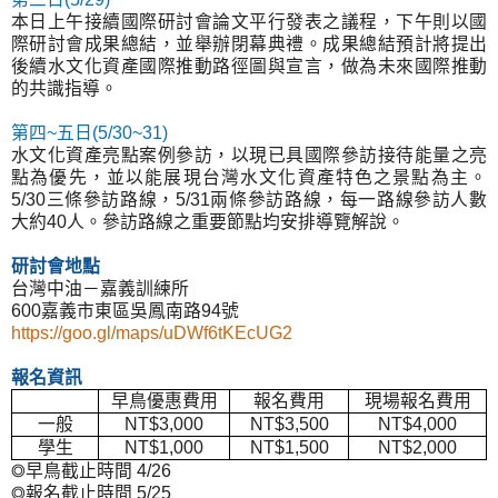
本日上午接續國際研討會論文平行發表之議程，下午則以國
際研討會成果總結，並舉辦閉幕典禮。成果總結預計將提出
後續水文化資產國際推動路徑圖與宣言，做為未來國際推動
的共識指導。
第四
~
五日
(5/30~31)
水文化資產亮點案例參訪，以現已具國際參訪接待能量之亮
點為優先，並以能展現台灣水文化資產特色之景點為主。
5/30
三條參訪路線，
5/31
兩條參訪路線，每一路線參訪人數
大約
40
人。參訪路線之重要節點均安排導覽解說。
研討會地點
台灣中油－嘉義訓練所
600嘉義市東區吳鳳南路94號
https://goo.gl/maps/uDWf6tKEcUG2
報名資訊
早鳥優惠費用
報名費用
現場報名費用
一般
NT$3,000
NT$3,500
NT$4,000
學生
NT$1,000
NT$1,500
NT$2,000
◎早鳥截止時間
4/26
◎報名截止時間
5/25