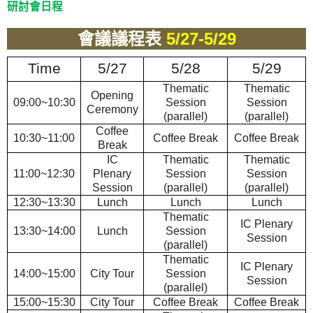
研討會日程
會議議程表
5/27-5/29
Time
5/27
5/28
5/29
Thematic
Thematic
Opening
09:00~10:30
Session
Session
Ceremony
(parallel)
(parallel)
Coffee
10:30~11:00
Coffee Break
Coffee Break
Break
IC
Thematic
Thematic
11:00~12:30
Plenary
Session
Session
Session
(parallel)
(parallel)
12:30~13:30
Lunch
Lunch
Lunch
Thematic
IC Plenary
13:30~14:00
Lunch
Session
Session
(parallel)
Thematic
IC Plenary
14:00~15:00
City Tour
Session
Session
(parallel)
15:00~15:30
City Tour
Coffee Break
Coffee Break