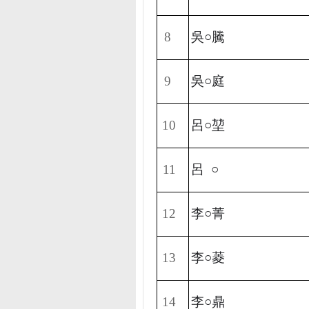
8
吳○騰
9
吳○庭
10
呂○
堃
11
呂
○
12
李○菁
13
李○菱
14
李○鼎