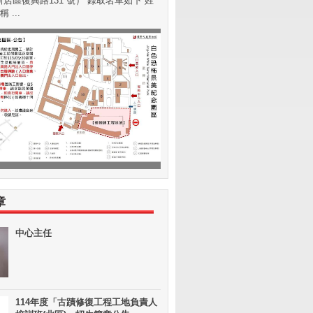
店區復興路131 號） 錄取名單如下 姓
 ...
章
中心主任
114年度「古蹟修復工程工地負責人