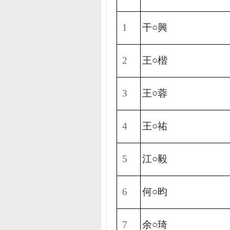
1
干○興
2
王○楷
3
王○蓉
4
王○祐
5
江○毅
6
何○昀
7
余○琦