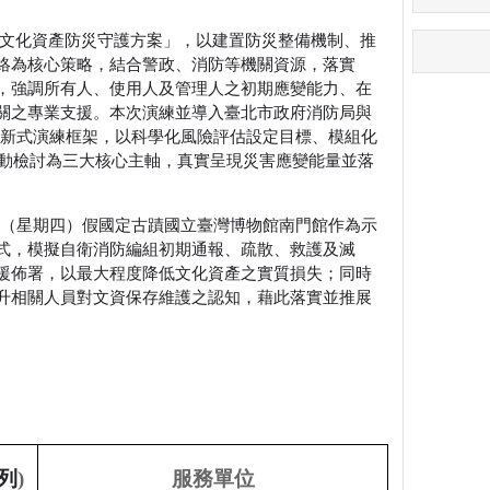
文化資產防災守護方案」，以建置防災整備機制、推
絡為核心策略，結合警政、消防等機關資源，落實
，強調所有人、使用人及管理人之初期應變能力、在
關之專業支援。本次演練並導入臺北市政府消防局與
新式演練框架，以科學化風險評估設定目標、模組化
動檢討為三大核心主軸，真實呈現災害應變能量並落
（星期四）假國定古蹟國立臺灣博物館南門館作為示
式，模擬自衛消防編組初期通報、疏散、救護及滅
援佈署，以最大程度降低文化資產之實質損失；同時
升相關人員對文資保存維護之認知，藉此落實並推展
列
)
服務單位