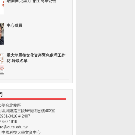
培訓班(北區)」招生簡章公告
中心成員
重大地震後文化資產緊急處理工作
坊-錄取名單
們
大學台北校區
區興隆路三段56號懷恩樓403室
31-3416 # 2407
750-1919
rc@cute.edu.tw
：中國科技大學文資中心