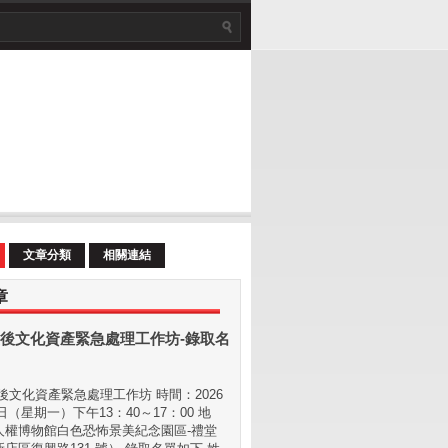
文章分類
相關連結
章
後文化資產緊急處理工作坊-錄取名
文化資產緊急處理工作坊 時間：2026
 日（星期⼀）下午13：40～17：00 地
⼈權博物館白色恐怖景美紀念園區-禮堂