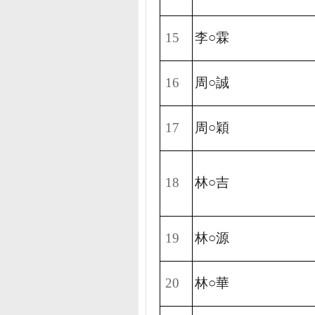
15
李○霖
16
周○誠
17
周○穎
18
林○吉
19
林○源
20
林○華