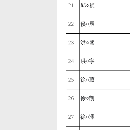
21
邱○禎
22
侯○辰
23
洪○盛
24
洪○寧
25
徐○葳
26
徐○凱
27
徐○澤