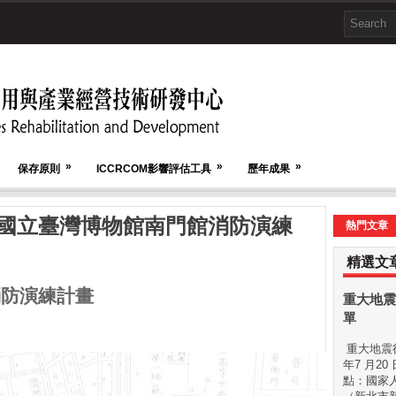
»
»
»
保存原則
ICCRCOM影響評估工具
歷年成果
 國立臺灣博物館南門館消防演練
熱門文章
精選文
消防演練計畫
重大地震
單
重大地震後
年7 月20
點：國家