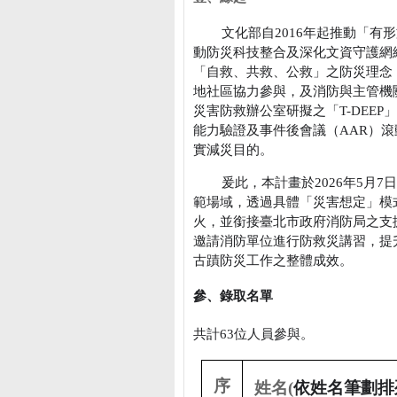
文化部自
2016
年起推動「有形
動防災科技整合及深化文資守護網
「自救、共救、公救」之防災理念
地社區協力參與，及消防與主管機
災害防救辦公室研擬之「
T-DEEP
」
能力驗證及事件後會議（
AAR
）滾
實減災目的。
爰此，本計畫於
2026
年
5
月
7
日
範場域，透過具體「災害想定」模
火，並銜接臺北市政府消防局之支
邀請消防單位進行防救災講習，提
古蹟防災工作之整體成效。
參、錄取名單
共計
63
位人員參與。
序
姓名
(
依姓名筆劃排