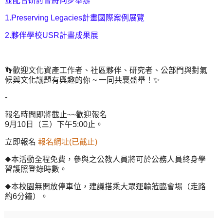
並配合研討會將同步舉辦
1.Preserving Legacies計畫國際案例展覽
2.夥伴學校USR計畫成果展
👣歡迎文化資產工作者、社區夥伴、研究者、公部門與對氣
候與文化議題有興趣的你 ~ 一同共襄盛舉！✨
-
報名時間即將截止~~歡迎報名
9月10日（三）下午5:00止。
立即報名
報名網址(已截止)
◆本活動全程免費，參與之公教人員將可於公務人員終身學
習護照登錄時數。
◆本校園無開放停車位，建議搭乘大眾運輸蒞臨會場（走路
約6分鐘）。