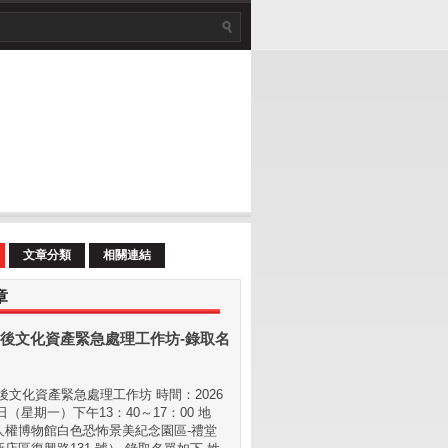
文章分類
相關連結
章
後文化資產緊急處理工作坊-錄取名
文化資產緊急處理工作坊 時間：2026
 日（星期⼀）下午13：40～17：00 地
⼈權博物館白色恐怖景美紀念園區-禮堂