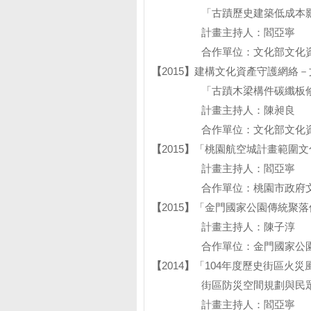
「古蹟歷史建築低成本影像
計畫主持人：閻亞寧
合作單位：文化部文化資
【
2015
】
建構文化資產守護網絡－
「古蹟木梁構件碳纖板修
計畫主持人：陳昶良
合作單位：文化部文化資
【
2015
】
「桃園航空城計畫範圍文
計畫主持人：閻亞寧
合作單位：桃園市政府文
【
2015
】
「金門國家公園傳統聚落
計畫主持人：陳子淳
合作單位：金門國家公園
【
2014
】
「104年度歷史街區火
街區防災空間規劃與民眾參與
計畫主持人：閻亞寧