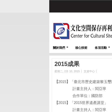
»
»
關於我們
核心技術
各項活動
2015成果
星期二, 2月 10, 2015
文資中心
【
2015
】
「臺北市歷史建築黎玉璽
計畫主持人：閻亞寧
合作單位：國防部
【
2015
】
「2015世界遺產講堂」
計畫主持人：閻亞寧