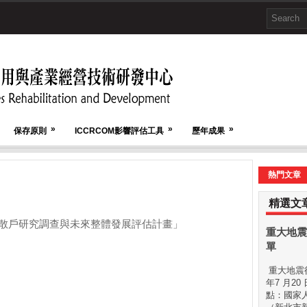
»
»
»
保存原則
ICCRCOM影響評估工具
歷年成果
熱門文章
精選文
散戶研究調查與未來整體發展評估計畫」
重大地震
單
重大地震後
年7 月20
點：國家