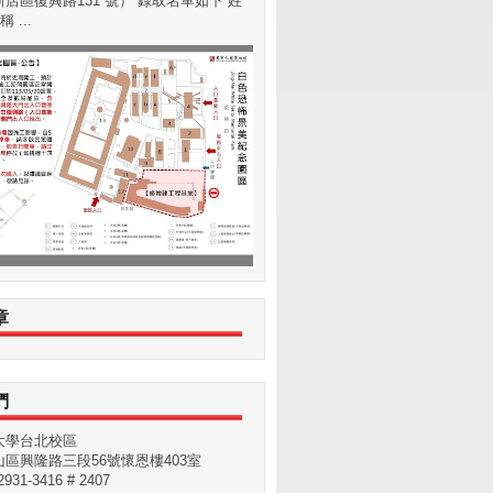
店區復興路131 號） 錄取名單如下 姓
 ...
章
們
大學台北校區
區興隆路三段56號懷恩樓403室
31-3416 # 2407