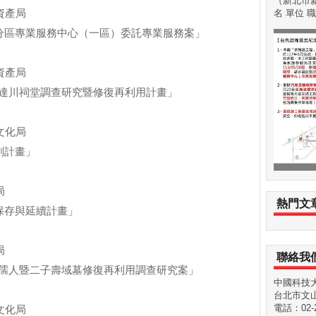
（新北市新
產局
名 單位 職稱
築分區專業服務中心（一區）委託專業服務案」
產局
達川祠堂調查研究暨修復再利用計畫」
化局
劃計畫」
局
熱門文
保存與延續計畫」
局
聯絡我
孺人暨二子壽域墓修復再利用調查研究案」
中國科技
台北市文山
電話：02-29
化局