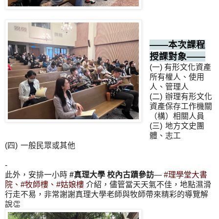
——本次課程
授課對象——
(一) 有形文化資產
所有權人、使用
人、管理人
(二)
辦理有形文化
資產保存工作機關
（構）相關人員
(三)
地方文史團
體、志工
(四)
一般民眾或其他
-
此外，安排一小時
#真理大學 校內古蹟參訪
—
#理學堂大書
院、#牧師樓、#姑娘樓
介紹，儘管當天天氣不佳，地點濕滑
行走不易，非常謝謝真理大學老師與牧師帶來精彩的導覽解
說👏