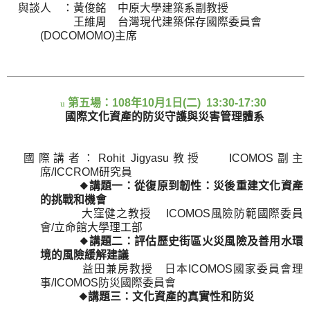
與談人 ：黃俊銘 中原大學建築系副教授
王維周 台灣現代建築保存國際委員會
(DOCOMOMO)
主席
第五場：
108
年
10
月
1
日
(
二
) 13:30-17:30
u
國際文化資產的防災守護與災害管理體系
國際講者：
Rohit Jigyasu
教授
ICOMOS
副主
席
/ICCROM
研究員
◆
講題一：從復原到韌性：災後重建文化資產
的挑戰和機會
大窪健之教授
ICOMOS
風險防範國際委員
會
/
立命館大學理工部
◆
講題二：評估歷史街區火災風險及善用水環
境的風險緩解建議
益田兼房教授 日本
ICOMOS
國家委員會理
事
/ICOMOS
防災國際委員會
◆
講題三：文化資產的真實性和防災