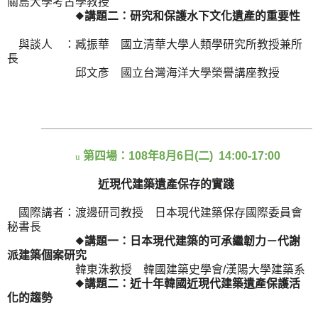
關島大學考古學教授
◆
講題二：研究和保護水下文化遺產的重要性
與談人 ：臧振華 國立清華大學人類學研究所教授兼所
長
邱文彥 國立台灣海洋大學榮譽講座教授
第四場：
108
年
8
月
6
日
(
二
) 14:00-17:00
u
近現代建築遺產保存的實踐
國際講者：
渡邊研司教授 日本現代建築保存國際委員會
秘書長
◆
講題一：日本現代建築的可承繼韌力－代謝
派建築個案研究
韓東洙教授 韓國建築史學會
/
漢陽大學建築系
◆
講題二：近十年韓國近現代建築遺產保護活
化的趨勢