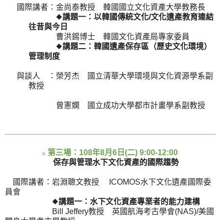
國際講者：
金尚泰教授 韓國國立文化資產大學教務長
◆
講題一：以韓國傳統文化
/
文化遺產教育連結
往昔與今日
曹洪錫博士 韓國文化資產局專家委員
◆
講題二：韓國遺產保存區（歷史文化環境）
管理制度
與談人 ：榮芳杰 國立清華大學環境與文化資源學系副
教授
曾憲嫻 國立成功大學都市計畫學系副教授
第三場：
108
年
8
月
6
日
(
二
) 9:00-12:00
u
保存與管理水下文化資產的國際趨勢
國際講者：
岩淵聰文教授
ICOMOS
水下文化遺產國際委
員會
◆
講題一：水下文化資產專業者的能力建構
Bill Jeffery
教授 英國航海考古學會
(NAS)/
美國