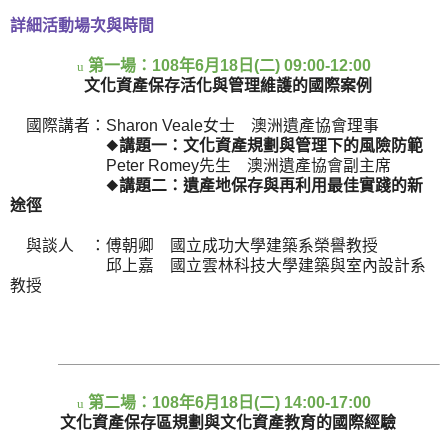
詳細活動場次與時間
第一場：
108
年
6
月
18
日
(
二
) 09:00-12:00
u
文化資產保存活化與管理維護的國際案例
國際講者：
Sharon Veale
女士 澳洲遺產協會理事
◆
講題一：文化資產規劃與管理下的風險防範
Peter Romey
先生 澳洲遺產協會副主席
◆
講題二：遺產地保存與再利用最佳實踐的新
途徑
與談人 ：傅朝卿 國立成功大學建築系榮譽教授
邱上嘉 國立雲林科技大學建築與室內設計系
教授
第二場：
108
年
6
月
18
日
(
二
) 14:00-17:00
u
文化資產保存區規劃與文化資產教育的國際經驗