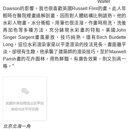
Walter
的影響。我也很喜歡英國
的畫。此人年
Dawson
Russell Flint
輕時在醫院裡畫過解剖畫，因而對人體結構比例諳熟。他的
水彩人物畫，水分衝粗，用筆也很活潑，作畫時用洗，洗後
再加色等多種方法，充分錶現水彩畫的特點。美國
John
畫風豪放，技巧純熟。還有
Singer Sargent
Birch Burdette
，這位水彩渲染家是以平塗渲染的技法見長，畫面雖平
Long
淡，卻很有生趣，他承襲了建築師的渲染技巧。至於
Maxwell
畫的花卉園林，用色鮮豔，有廣告效果，則又別具一
Parish
格。”
北京北海一角