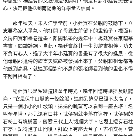
學思想。楊廷寶的父親倒是很開明，他沒有對小廷寶失去信
心，決定把他送到南陽縣的洋學堂去讀書。
那年秋天，未入洋學堂前，小廷寶在父親的鼓勵下，立
志要為家人爭氣。他打開了母親生前留下的畫箱子，裡面有
文房四寶和畫卷遺墨。離開私塾的幾年中，楊廷寶在家臨摹
書畫、閱讀詩詞。自此，楊廷寶終其一生與繪畫相伴。功夫
不負有心人，過了大半年小廷寶的書畫有了很大的進展，從
他母親那遺傳的繪畫天賦終被發掘出來了。父親和祖母都為
他感到高興，就連那個對他不屑的張老師看到他的畫也不得
不刮目相看了。
楊廷寶很是留戀這段童年時光，晚年回憶時還提及臥龍
崗，“它是伏牛山脈的一條餘脈，連綿到這兒已經不太高了，
只是一個小小的山坡頭，遠遠的眺望可以看到一座古塔，名
叫奎星塔，那兒還有口井，武侯祠就坐落在這裡，武侯祠的
石枋上有塊橫匾，寫著
三代上人
幾個大字。它邊上還有石柱
'
'
石亭。記得進了山門後，拜殿上有座大台子，古柏交柯，蒼