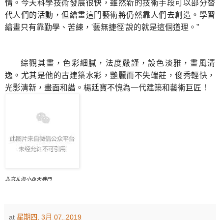
情。今天科學技術發展很快，雖然新的技術手段可以部分替
代人們的活動，但繪畫這門藝術將仍然靠人們去創造。學習
繪畫只有靠勤學、苦練，
藝無捷徑
說的就是這個道理。
'
'
”
綜觀其畫，色彩細膩，法度嚴謹，設色淡雅，畫風清
逸。尤其是他的古建築水彩，艷麗而不失端莊，俊秀輕快，
光影清新，畫面和諧。楊廷寶不愧為一代建築和藝術巨匠！
北京北海小西天券門
at
星期四, 3月 07, 2019