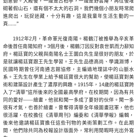
勁蔥鬱。大殿後，一邊是古柏亭，一邊是野雲庵，再往後堆
砌著假山石，還有個不太大的石洞。我們幾個小朋友時常爬
進爬出，玩捉迷藏，十分有趣，這是我童年生活生動的一
頁……”
年
月，革命軍光復南陽。楊鶴汀被推舉為辛亥革
1912
2
命後首任南陽知府。
個月後，楊鶴汀因反對袁世凱而力辭知
3
府。楊廷寶的父親與南陽名士王圜白先生是很好的朋友，於
是就讓楊廷寶跟王先生學習。王先生品德高尚、學識淵博，
民國時期曾任河南通志館協修，主編過地理誌中的山脈水
系。王先生在學業上給予楊廷寶很大的幫助，使楊廷寶對美
術和建築設計產生了濃厚的興趣。
年，
歲的楊廷寶跨
1915
14
入了“清華”這所後來的全國最高學府。在校期間，因為有共
同的愛好——繪畫，他就和聞一多成了要好的伙伴。聞一多
很有才氣，也善於繪畫，曾奪得清華全年級圖畫冠軍，他也
很活躍，在校擔任《清華周刊》編委和《清華學報》編輯，
後來他邀請楊廷寶擔任這些刊物的美術策劃工作。在此期
間，他們除共同為校報設計版面外，常利用閒暇時光出外寫