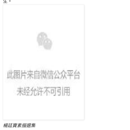
生。
楊廷寶素描選集