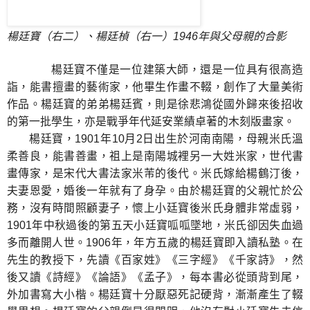
楊廷寶（右二）、楊廷楨（右一）1946年與父母親的合影
楊廷寶不僅是一位建築大師，還是一位具有很高造
詣，能書擅畫的藝術家，他畢生作畫不輟，創作了大量美術
作品。楊廷寶的弟弟楊廷賓，則是徐悲鴻從國外歸來後招收
的第一批學生，亦是戰爭年代延安業績卓著的木刻版畫家。
楊廷寶，
年
月
日出生於河南南陽，母親米氏溫
1901
10
2
柔善良，能書善畫，祖上是南陽城裡另一大姓米家，世代書
畫傳家，是宋代大書法家米芾的後代。米氏嫁給楊鶴汀後，
夫妻恩愛，婚後一年就有了身孕。由於楊廷寶的父親忙於公
務，沒有時間照顧妻子，懷上小廷寶後米氏身體非常虛弱，
年中秋過後的第五天小廷寶呱呱墜地，米氏卻因失血過
1901
多而離開人世。
年，年方五歲的楊廷寶即入讀私塾。在
1906
先生的教授下，先讀《百家姓》《三字經》《千家詩》，然
後又讀《詩經》《論語》《孟子》，每本書必從頭背到尾，
外加書寫大小楷。楊廷寶十分厭惡死記硬背，漸漸產生了輟