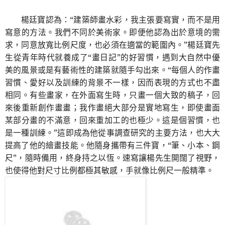
楊廷寶認為：“建築師畫水彩，我主張要寫實，而不是用
寫意的方法。我們不同於美術家。即便他認為出於意境的需
求，同意放寬比例尺度，也必須在適當的範圍內。”楊廷寶先
生從青年時代就養成了“畫日記”的好習慣，遇到大自然中優
美的風景或是有藝術性的建築就隨手勾出來。“每個人的作畫
習慣、愛好以及訓練的背景不一樣，因而表現的方式也不盡
相同。有些畫家，在外面寫生時，只畫一個大致的稿子，回
來後重新創作畫畫；我作畫絕大部分是實地寫生，即使畫面
某部分畫的不滿意，回來重加工的也極少。這是個習慣，也
是一種訓練。”這即成為他從事調查研究的主要方法，也大大
提高了他的繪畫技能。他隨身攜帶有三件寶，“筆、小本、鋼
尺”，隨時備用，終身持之以恆。速寫讓楊先生開闊了視野，
也使得他對尺寸比例都極其敏感，手就像比例尺一般精準。