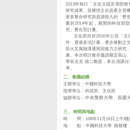
2013
年執行「文化古蹟災害防救
研究成果，並獲得文化資產主管
更多整合研究與資源投入的「歷
畫於
2014
年起，展開的科技部防
究」整合型計畫。
文化部亦於
2016
年公告「文
作，透過多項計畫，逐步推動之
區火災風險溝通與回復力之研究
廣。本次研討會亦邀請擬定高山
學長谷見
雄二教授，來台演講分
考。
二、會議組織
主辦單位：中國科技大學
指導單位：科技部、文化部
協辦單位：
中央警察大學、長榮
三、 時間與地點
時 間：
106年11月16日上午8
地 點：中國科技大學 格致樓