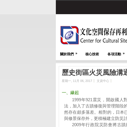
»
»
關於我們
核心技術
各項活動
歷史街區火災風險溝通
星期一, 11月 06, 2017
文資中心
一、緣起
1999
年
921
震災，開啟國人
法，加入了古蹟修復與管理階段
然存在頗多落差。相對的，日本
與修景保存外，更積極建立防災
2009
年行政院災防會將古蹟