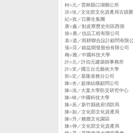
柯
○
元／
雲林縣口湖鄉公所
洪
○
玫／
文化部文化資產局古蹟
紀
○
孜
／
日勝生集團
唐○鑫
／
剝皮寮歷史街區西側
徐○勇
／
信品工程有限公司
袁○道
／
雨耕聯合設計顧問有限
張○芬
／
銘益開發股份有限公司
梅○雅
／
中國科技大學
許
○
元／
許伯元建築師事務所
許
○
里／
國立台北藝術大學
郭
○
宏／
基隆港務分公司
陳
○
杏／
超偉結構顧問公司
陳
○
清／
大葉大學防災研究中心
陳
○
暐／
中國科技大學
陳
○
辰
／
新竹縣政府消防局
陳
○如
／
文化部文化資產局
陳
○升
／
糖廍文化園區
陳
○伸
／
文化部文化資產局