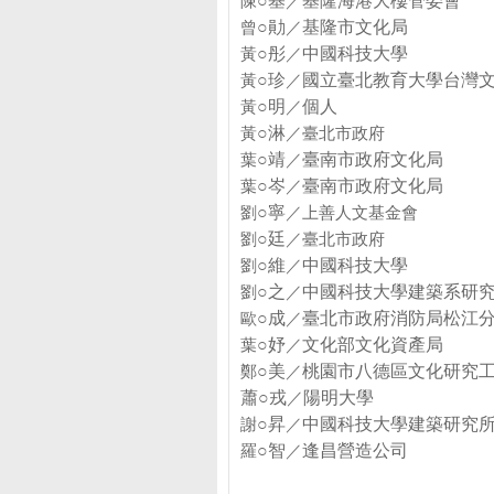
陳
○基
／
基隆海港大樓管委會
曾
○勛
／
基隆市文化局
黃
○
彤
／
中國科技大學
黃
○珍
／
國立臺北教育大學台灣
黃
○明
／
個人
黃
○
淋
／
臺北市政府
葉
○靖
／
臺南市政府文化局
葉
○岑
／
臺南市政府文化局
劉
○寧
／
上善人文基金會
劉
○
廷
／
臺北市政府
劉
○維
／
中國科技大學
劉
○之
／
中國科技大學建築系研
歐
○成
／
臺北市政府消防局松江
葉
○妤
／
文化部文化資產局
鄭
○美
／
桃園市八德區文化研究
蕭
○
戎
／
陽明大學
謝
○
昇
／
中國科技大學建築研究
羅
○智
／
逢昌營造公司