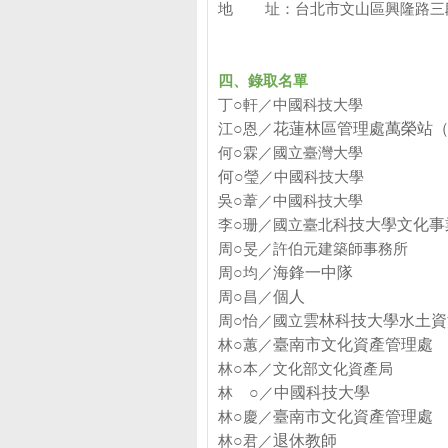
地 址：台北市文山區興隆路三
四、錄取名單
丁
○
軒／中國科技大學
江
○
恩／
花蓮林區管理處萬榮站
何
○
霖／國立臺灣大學
何
○
瑩
／中國科技大學
吳
○
葦／
中國科技大學
李
○
珊
／國立臺北
科技大學文化事
周
○
旻／
許伯元建築師事務所
周
○
均／
海鋒一中隊
周
○
昌／
個人
周
○
怡／國立
雲林科技大學水土資
林
○
蕙／
臺南市文化資產管理處
林
○
本／
文化部文化資產局
林
○
／
中國科技大學
林
○
慶
／
臺南市文化資產管理處
林
○
君／
退休教師