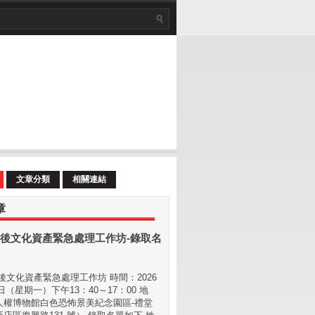
文章分類
相關連結
章
後文化資產緊急處理工作坊-錄取名
文化資產緊急處理工作坊 時間：2026
 日（星期⼀）下午13：40～17：00 地
⼈權博物館白色恐怖景美紀念園區-禮堂