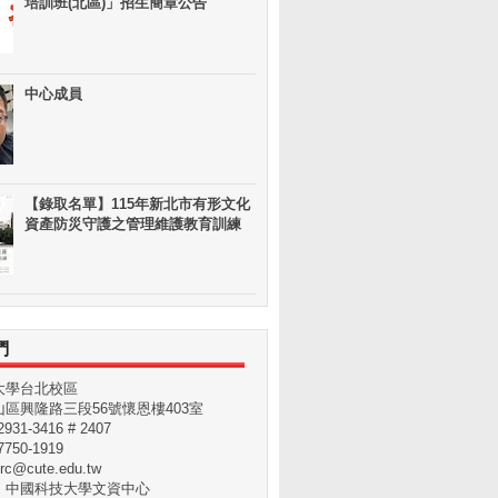
培訓班(北區)」招生簡章公告
中心成員
【錄取名單】115年新北市有形文化
資產防災守護之管理維護教育訓練
們
大學台北校區
區興隆路三段56號懷恩樓403室
31-3416 # 2407
750-1919
rc@cute.edu.tw
：中國科技大學文資中心