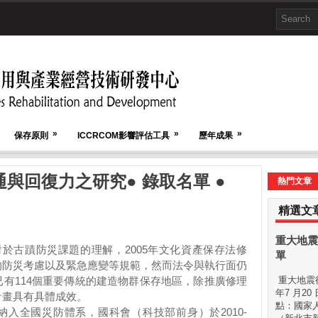
»
»
»
保存原則
ICCRCOM影響評估工具
歷年成果
與回復力之研究● 錄取名單 ●
熱門文章
精選文
重大地震
對於古蹟防災課題的理解，
2005
年文化資產保存法修
單
的防災考慮以及緊急應變等規範，然而法令與執行面仍
已有
114
個重要傳統的建造物群保存地區，除推廣修理
重大地震後
年7 月20
計畫具有具體成效。
點：國家
納入全國災防體系，國科會（科技部前身）於
2010-