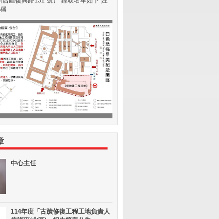
店區復興路131 號） 錄取名單如下 姓
 ...
章
中心主任
114年度「古蹟修復工程工地負責人