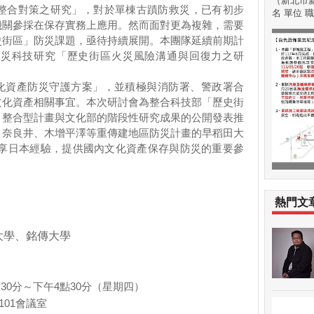
（新北市新
整合對策之研究」，對於單棟古蹟防救災，已有初步
名 單位 職稱
機關參採在保存實務上應用。然而面對更為複雜，需要
史街區」防災課題，亟待持續展開。本團隊延續前期計
災科技研究「歷史街區火災風險溝通與回復力之研
化資產防災守護方案」，並積極與消防署、警政署合
文化資產相關事宜。本次研討會為整合科技部「
歷史街
」整合型計畫與文化部的階段性研究成果的公開發表推
、奈良井、木增平澤等重傳建地區防災計畫的早稻田大
享日本經驗，提供國內文化資產保存與防災的重要參
熱門文
大學、銘傳大學
點30分～下
午4點30分
（
星期四）
101
會議室