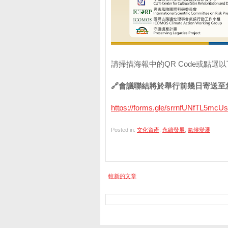
請掃描海報中的QR Code或點選
🔗會議聯結將於舉行前幾日寄送至您
https://forms.gle/srrnfUNfTL5mcU
Posted in:
文化資產
,
永續發展
,
氣候變遷
較新的文章