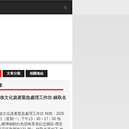
文章分類
相關連結
章
後文化資產緊急處理工作坊-錄取名
文化資產緊急處理工作坊 時間：2026
 日（星期⼀）下午13：40～17：00 地
⼈權博物館白色恐怖景美紀念園區-禮堂