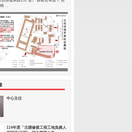
店區復興路131 號） 錄取名單如下 姓
 ...
章
中心主任
114年度「古蹟修復工程工地負責人