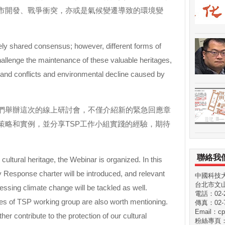
市開發、戰爭衝突，亦或是氣候變遷導致的環境變
idely shared consensus; however, different forms of
hallenge the maintenance of these valuable heritages,
and conflicts and environmental decline caused by
們舉辦這次的線上研討會，不僅介紹新的緊急回應章
策略和實例，並分享TSP工作小組實踐的經驗，期待
聯絡我
g cultural heritage, the Webinar is organized. In this
Response charter will be introduced, and relevant
中國科技
台北市文山
essing climate change will be tackled as well.
電話：02-29
nces of TSP working group are also worth mentioning.
傳真：02-7
Email：cp
her contribute to the protection of our cultural
粉絲專頁