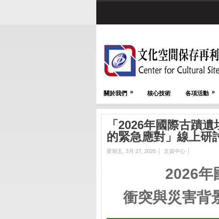
»
»
關於我們
核心技術
各項活動
「2026年國際古蹟
的緊急應對」線上研
星期五, 3月 27, 2026
文資中心
2026
衝突與災害背