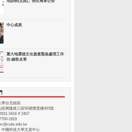
培訓班(北區)」招生簡章公告
中心成員
重大地震後文化資產緊急處理工作
坊-錄取名單
們
大學台北校區
區興隆路三段56號懷恩樓403室
31-3416 # 2407
750-1919
rc@cute.edu.tw
：中國科技大學文資中心