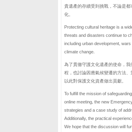
貴遺產的存續受到挑戰，不論是都
化。
Protecting cultural heritage is a w
threats and disasters continue to c
including urban development, wars 
climate change.
為了貫徹守護文化遺產的使命，我
程，也討論因應氣候變遷的方法、
以此對保護文化資產做出貢獻。
To fulfill the mission of safeguardin
online meeting, the new Emergency 
strategies and a case study of addr
Additionally, the practical experie
We hope that the discussion will furt