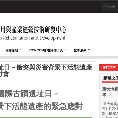
»
»
»
保存原則
ICCRCOM影響評估工具
歷年成果
遺址日－衝突與災害背景下活態遺產
熱門文章
討會
精選文
重大地震
年國際古蹟遺址日－
單
景下活態遺產的緊急應對
重大地震後
年7 月20
點：國家