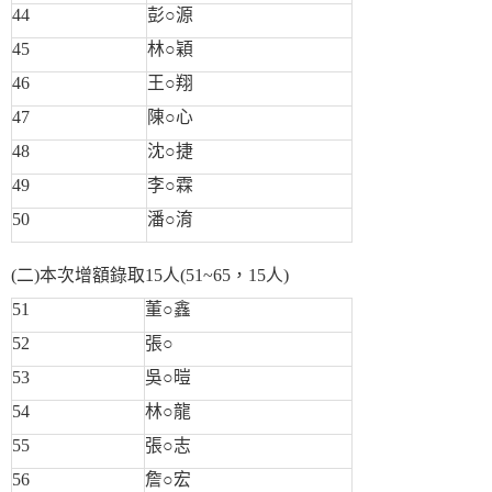
44
彭○源
45
林○穎
46
王○翔
47
陳○心
48
沈○捷
49
李○霖
50
潘○淯
(二)本次增額錄取15人(51~65，15人)
51
董○鑫
52
張○
53
吳○暟
54
林○龍
55
張○志
56
詹○宏