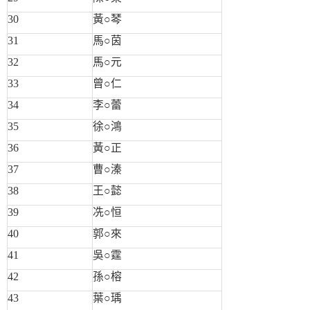
30
黃○琴
31
馬○茵
32
馬○元
33
曾○仁
34
李○蕾
35
徐○鴻
36
黃○正
37
曹○溱
38
王○懿
39
冼○恒
40
郭○來
41
吳○霆
42
孫○榕
43
葉○瑀