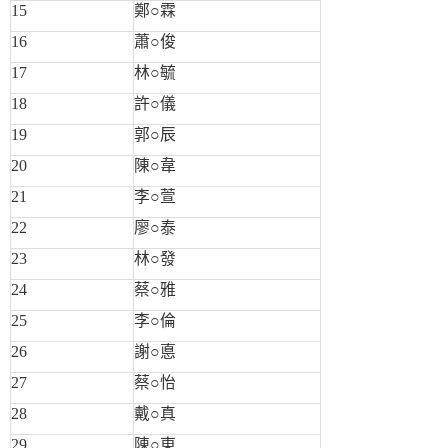
15
鄭○霖
16
蕭○俊
17
林○毓
18
許○儀
19
郭○辰
20
陳○韋
21
李○萱
22
廖○泰
23
林○發
24
蔡○雅
25
李○倫
26
謝○悳
27
蔡○怡
28
戴○真
29
陳○東