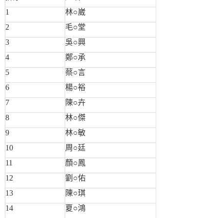
1
林○崴
2
毛○堂
3
吳○興
4
鄭○承
5
蔡○言
6
楊○裕
7
陳○卉
8
林○傑
9
林○敏
10
周○廷
11
顏○鳳
12
劉○佑
13
陳○琪
14
夏○鴻