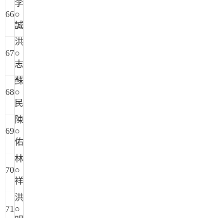
李
66
○
誠
洪
67
○
志
蘇
68
○
民
陳
69
○
佑
林
70
○
祥
洪
71
○