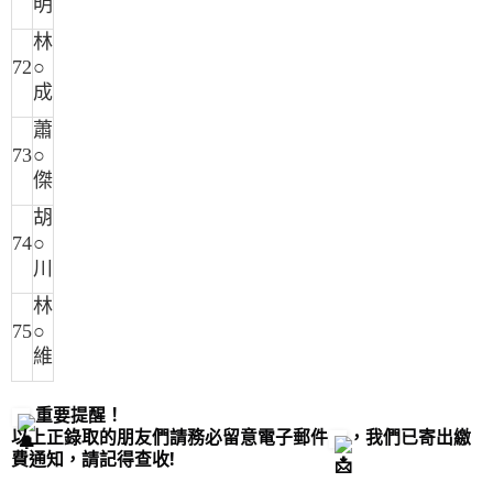
明
林
72
○
成
蕭
73
○
傑
胡
74
○
川
林
75
○
維
重要提醒！
以上正錄取的朋友們請務必留意電子郵件
，我們已寄出繳
費通知，請記得查收!