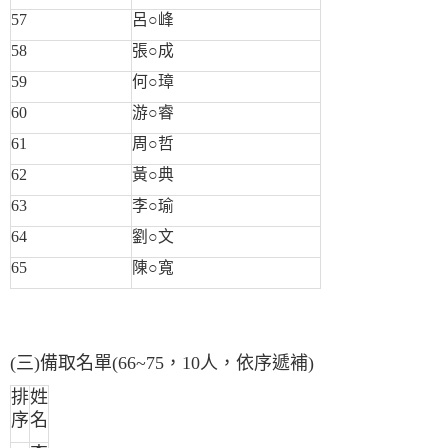
57
呂○峰
58
張○成
59
何○璋
60
游○睿
61
周○哲
62
黃○典
63
李○瑜
64
劉○文
65
陳○寬
(三)備取名單(66~75，10人，依序遞補)
排
姓
序
名