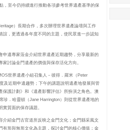
力點，至今仍持續進行推動各項參考世界遺產基準的保
eritage）長期合作，多次辦理世界遺產論壇與工作
情誼，更透過各年度不同的主題，使民眾進一步認知
會申遺專家蒞金介紹世界遺產近期趨勢，分享最新的
專家討論金門遺產的價值與保存活化方向。
OS世界遺產小組召集人－彼得．羅米（Peter
制度及近期申遺趨勢；下午的講題說明遺產地發展與管
產保護計劃》和《遺產影響評估》所扮演之角色。澳
．哈靈頓（Jane Harrington）則從世界遺產地的
明實質面的保存議題。
容介紹金門古官道所反映之金門文化；金門縣采風文
門有形與無形文化為主題，探討金門的核心價值；金