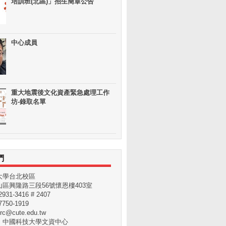
培訓班(北區)」招生簡章公告
中心成員
重大地震後文化資產緊急處理工作
坊-錄取名單
們
大學台北校區
區興隆路三段56號懷恩樓403室
31-3416 # 2407
750-1919
rc@cute.edu.tw
：中國科技大學文資中心