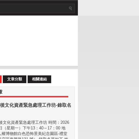
文章分類
相關連結
章
後文化資產緊急處理工作坊-錄取名
文化資產緊急處理工作坊 時間：2026
 日（星期⼀）下午13：40～17：00 地
⼈權博物館白色恐怖景美紀念園區-禮堂