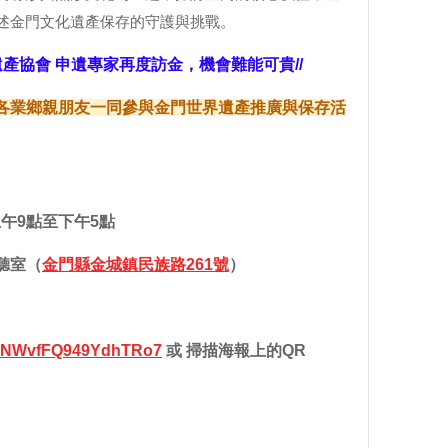
述金門文化遺產保存的守護與挑戰。
遺產協會 申遺專家再度訪金，機會難能可貴//
各業鄉親朋友一同參與金門世界遺產推廣與保存活
）上午9點至下午5點
聽室（
金門縣金城鎮民族路261號
）
e/LNWvfFQ949YdhTRo7
或 掃描海報上的QR