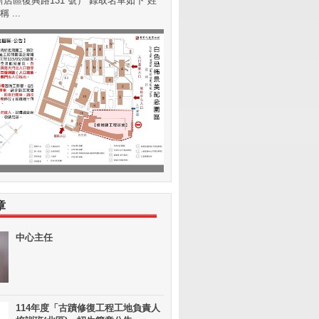
店區復興路131 號） 錄取名單如下 姓
 ...
章
中心主任
114年度「古蹟修復工程工地負責人