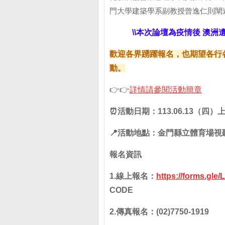
門大學建築學系副教授曾逸仁則闡
\\本次論壇為疫情後 澳洲
歡迎各界踴躍報名，也期望各行
動。
👉👉
詳情請參閱活動簡章
⏰活動日期
：113.06.13（四
📍活動地點
：金門縣立體育場視
報名資訊
1.線上報名：
https://forms.gl
CODE
2.傳真報名：(02)7750-1919