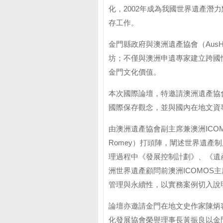
化，2002年成為我國世界遺產潛
存工作。
金門縣政府與澳洲遺產協會（AusH
坊；不僅與澳洲申遺專家建立跨國
金門文化價值。
本次國際論壇，特邀請澳洲遺產協
國際保存觀念，並與國內在地文資
由澳洲遺產協會副主席兼澳洲ICOM
Romey）打頭陣，闡述世界遺產
理過程中《發展控制計劃》、《遺
洲世界遺產顧問前澳洲ICOMOS主席珍
管理與永續性，以實務案例切入說
論壇亦邀請金門在地文史作家陳炳
化發展協會榮譽理事長黃振良以金