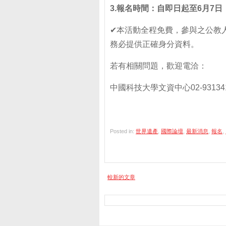
3.報名時間：自即日起至6月7日（
✔本活動全程免費，參與之公教
務必提供正確身分資料。
若有相關問題，歡迎電洽：
中國科技大學文資中心02-931341
Posted in:
世界遺產
,
國際論壇
,
最新消息
,
報名
,
較新的文章