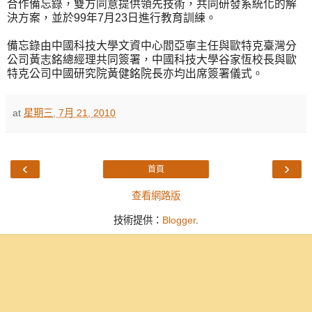
合作備忘錄，雙方同意提供領先技術，共同研發系統化的解
決方案，並於99年7月23日進行教育訓練。
備忘錄由中國科技大學文資中心閻亞寧主任與歐特克臺灣分
公司黃志銘總經理共同簽署，中國科技大學谷家恆校長與歐
特克公司中國研究院黃健銘院長亦均出席簽署儀式。
at
星期三, 7月 21, 2010
‹
›
首頁
查看網路版
技術提供：
Blogger
.