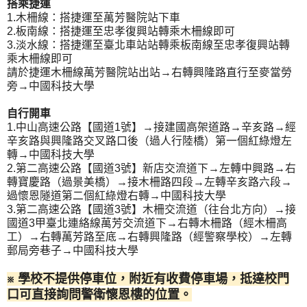
搭乘捷運
1.木柵線：搭捷運至萬芳醫院站下車
2.板南線：搭捷運至忠孝復興站轉乘木柵線即可
3.淡水線：搭捷運至臺北車站站轉乘板南線至忠孝復興站轉
乘木柵線即可
請於捷運木柵線萬芳醫院站出站→右轉興隆路直行至麥當勞
旁→中國科技大學
自行開車
1.中山高速公路【國道1號】→接建國高架道路→辛亥路→經
辛亥路與興隆路交叉路口後（過人行陸橋）第一個紅綠燈左
轉→中國科技大學
2.第二高速公路【國道3號】新店交流道下→左轉中興路→右
轉寶慶路（過景美橋）→接木柵路四段→左轉辛亥路六段→
過懷恩隧道第二個紅綠燈右轉→中國科技大學
3.第二高速公路【國道3號】木柵交流道（往台北方向）→接
國道3甲臺北連絡線萬芳交流道下→右轉木柵路（經木柵高
工）→右轉萬芳路至底→右轉興隆路（經警察學校）→左轉
郵局旁巷子→中國科技大學
※ 學校不提供停車位，附近有收費停車場，抵達校門
口可直接詢問警衛懷恩樓的位置。