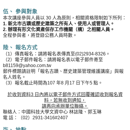
伍、 參與對象
本次講座參與人員以 30 人為原則，相關資格限制如下所列：
1. 新北市古蹟或歷史建築之所有人、使用人或管理人。
2. 辦理有形文化資產保存工作機關（構）之相關人員。
全程參與者，將登錄公務人員時數。
陸、 報名方式
（1）傳真報名：請將報名表傳真至(02)2934-8326。
（2）電子郵件報名：請將報名表以電子郵件寄至
b81159@yahoo.com.tw
郵件標題請註明「報名古蹟、歷史建築管理維護講座」與報
名人姓名。
（3）報名截止時間為107 年8 月17 日下午5 點。
於收到資料3 日內將以電子郵件方式回覆確認收到報名資
料，若無收到通知，
請再向承辦單位聯絡。
聯絡人：中國科技大學文資中心 林誌隆、郭玉琳
電 話：（02）2931-3416#2407
柒、 地點