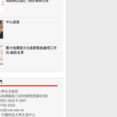
培訓班(北區)」招生簡章公告
中心成員
重大地震後文化資產緊急處理工作
坊-錄取名單
們
大學台北校區
區興隆路三段56號懷恩樓403室
31-3416 # 2407
750-1919
rc@cute.edu.tw
：中國科技大學文資中心