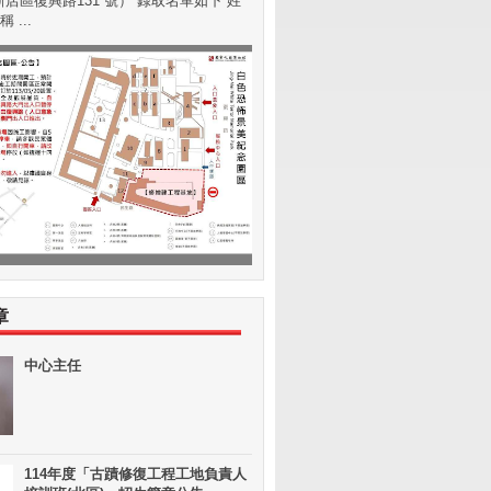
店區復興路131 號） 錄取名單如下 姓
 ...
章
中心主任
114年度「古蹟修復工程工地負責人