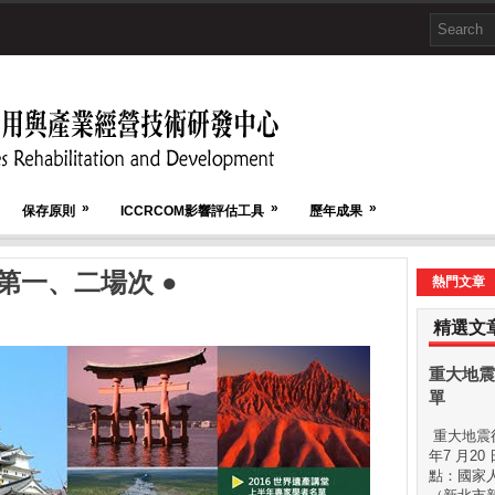
»
»
»
保存原則
ICCRCOM影響評估工具
歷年成果
 第一、二場次 ●
熱門文章
精選文
重大地震
單
重大地震後
年7 月20
點：國家