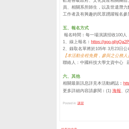
歡迎各級政府、文化資產相關團體
員、相關系所師生，以及世遺潛力
工作者及有興趣的民眾踴躍報名參
五、
報名方式
報名時間︰每一場演講招收100
1、線上報名︰
https://goo.gl/gQa
2、錄取名單將於105年 3月23
【本活動全程免費，
參與之公務人
聯絡人：中國科技大學文資中心 莊蕙綺小
六、其他
相關最新訊息詳見本活動網誌︰
htt
更多詳細內容請參閱︰(1)
海報
、(2
Posted in:
講習