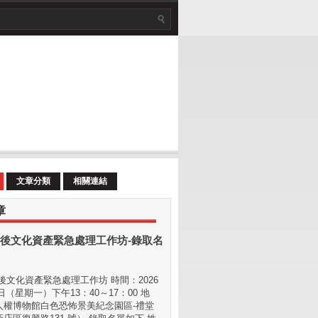
文章分類
相關連結
章
後文化資產緊急處理工作坊-錄取名
文化資產緊急處理工作坊 時間：2026
 日（星期⼀）下午13：40～17：00 地
⼈權博物館白色恐怖景美紀念園區-禮堂