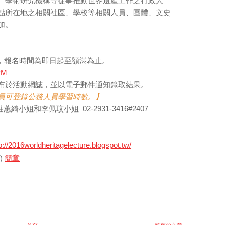
、學術研究機構等從事推動世界遺產工作之行政人
點所在地之相關社區、學校等相關人員、團體、文史
加。
人，報名時間為即日起至額滿為止。
2PM
日公布於活動網誌，並以電子郵件通知錄取結果。
員可登錄公務人員學習時數
。
】
姐和李佩玟小姐 02-2931-3416#2407
p://2016worldheritagelecture.blogspot.tw/
)
簡章