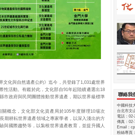
文化與自然遺產公約》迄今，共登錄了1,031處世界
際性活動。有鑑於此，文化部自91年起陸續遴選出18
聯絡我
縣市政府與民間團體推動世界遺產，期以世界級標準
中國科技
台北市文山
關概念，文化部文化資產局於105年度辦理10場次
電話：02-29
國外長期耕耘世界遺產領域之專家學者，以深入淺出的方
傳真：02-7
驗與國際趨勢等，以紮根世界遺產教育，並提升國人
Email：cp
粉絲專頁