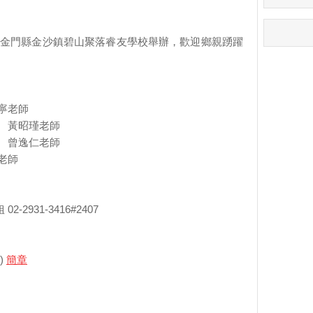
）假金門縣金沙鎮碧山聚落睿友學校舉辦，歡迎鄉親踴躍
寧老師
 黃昭瑾老師
 曾逸仁老師
老師
931-3416#2407
)
簡章