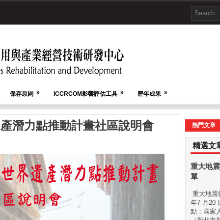
»
»
»
保存原則
ICCRCOM影響評估工具
歷年成果
遺產潛力點推動計畫社區說明會
熱門文章
精選文
重大地震
單
重大地震後
年7 月20
點：國家