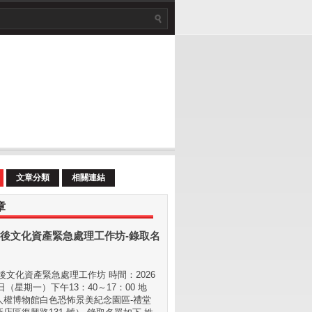
文章分類
相關連結
章
後文化資產緊急處理工作坊-錄取名
文化資產緊急處理工作坊 時間：2026
 日（星期⼀）下午13：40～17：00 地
⼈權博物館白色恐怖景美紀念園區-禮堂