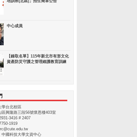
培訓班(北區)」招生簡章公告
中心成員
【錄取名單】115年新北市有形文化
資產防災守護之管理維護教育訓練
們
大學台北校區
區興隆路三段56號懷恩樓403室
31-3416 # 2407
750-1919
rc@cute.edu.tw
：中國科技大學文資中心