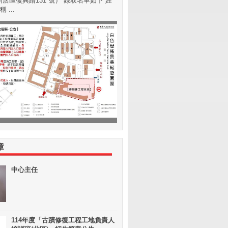
店區復興路131 號） 錄取名單如下 姓
 ...
章
中心主任
114年度「古蹟修復工程工地負責人